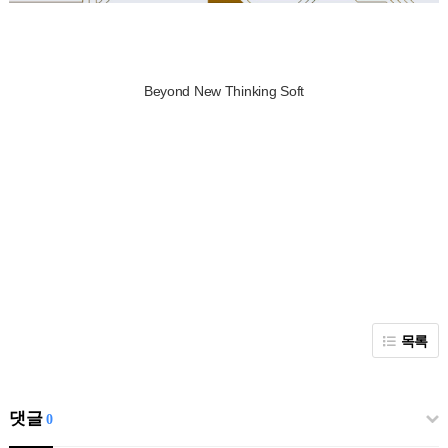
Beyond New Thinking Soft
목록
댓글
0