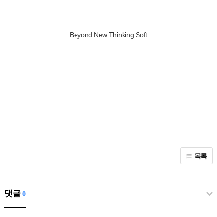
Beyond New Thinking Soft
목록
댓글
0