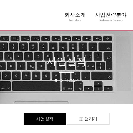
회사소개
사업전략분야
Introduce
Business & Strategy
회사소개
제품소개
연혁
협력업체
사업소개
사업실적
오시는길
사업실적
사업실적
IT 갤러리