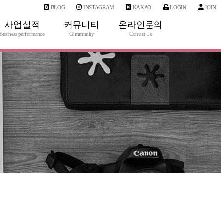
BLOG
INSTAGRAM
KAKAO
LOGIN
JOIN
사업실적
커뮤니티
온라인문의
Business performance
Community
Contact Us
사업실적
공지사항
1:1문의
IT 갤러리